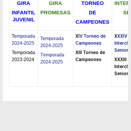
GIRA
GIRA
TORNEO
INTE
INFANTIL
PROMESAS
DE
SE
JUVENIL
CAMPEONES
X
IV Torneo de
X
XXIV 
T
emporada
Temporada
Campeones
Intercl
2024-2025
2024-2025
Senior
XIII Torneo de
Temporada
T
emporada
Campeones
XXXIII 
2023-2024
2024-2025
Intercl
Senior